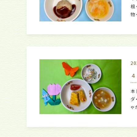
根
物
20
４
本
ダ
ゃ