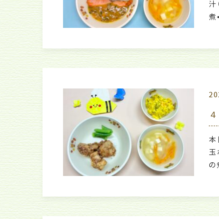
汁
煮
20
４
本
玉
の