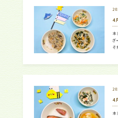
20
4
本
ぎ
そ
20
4
本