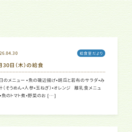
26.04.30
給食室だより
月30日（木）の給食
日のメニュー •魚の磯辺揚げ•胡瓜と若布のサラダ•み
汁（そうめん•人参•玉ねぎ）•オレンジ 離乳食メニュ
 •魚のトマト煮•野菜のお […]