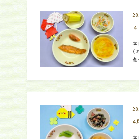
20
４
本
（
煮
20
4
本