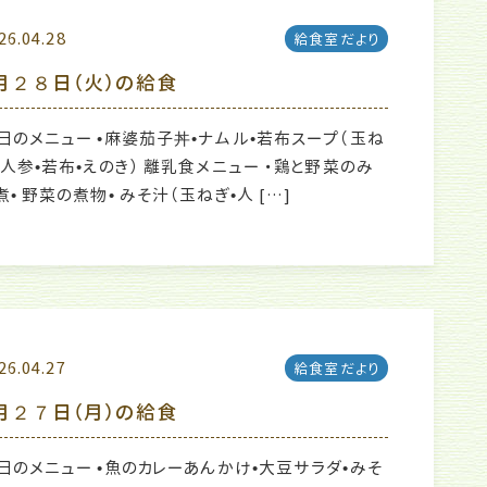
26.04.28
給食室だより
月２８日（火）の給食
日のメニュー •麻婆茄子丼•ナムル•若布スープ（玉ね
•人参•若布•えのき） 離乳食メニュー ・鶏と野菜のみ
煮• 野菜の煮物• みそ汁（玉ねぎ•人 […]
26.04.27
給食室だより
月２７日（月）の給食
日のメニュー •魚のカレーあんかけ•大豆サラダ•みそ