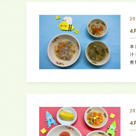
20
4
本
汁
煮
20
4