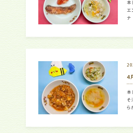
本
エ
ナ
20
4
本
そ
ら