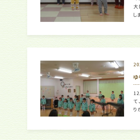
大
し
20
ゆ
1
て
り