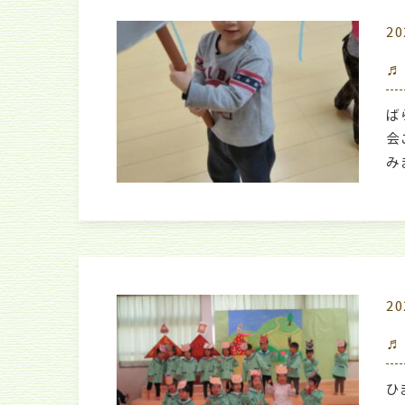
20
♬
ば
会
み
20
♬
ひ