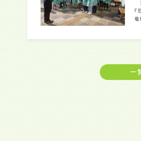
1
『
竜
一