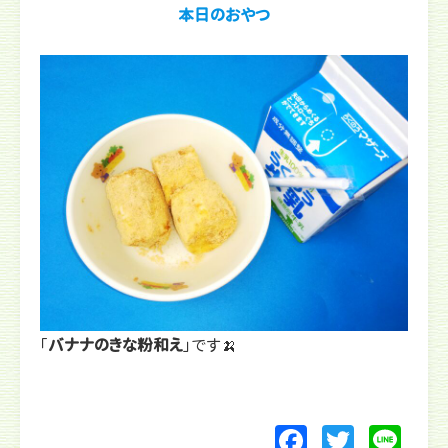
本日のおやつ
「
バナナのきな粉和え
」です🍌
F
T
Li