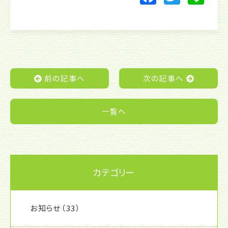
a
w
n
c
itt
e
e
er
b
o
前の記事へ
次の記事へ
o
k
一覧へ
カテゴリー
お知らせ
（33）