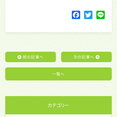
F
T
Li
a
w
n
c
itt
e
e
er
b
o
前の記事へ
次の記事へ
o
k
一覧へ
カテゴリー