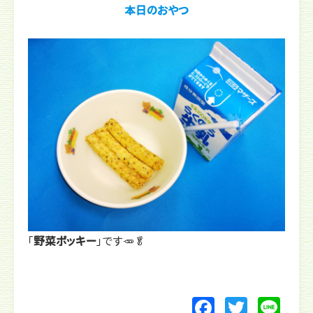
本日のおやつ
「
野菜ポッキー
」です🥕🥬
F
T
Li