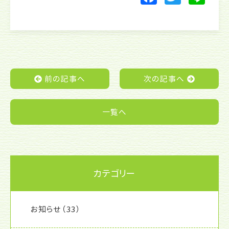
a
w
n
c
itt
e
e
er
b
o
前の記事へ
次の記事へ
o
k
一覧へ
カテゴリー
お知らせ
（33）