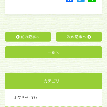
a
w
n
c
itt
e
e
er
b
o
前の記事へ
次の記事へ
o
k
一覧へ
カテゴリー
お知らせ
（33）