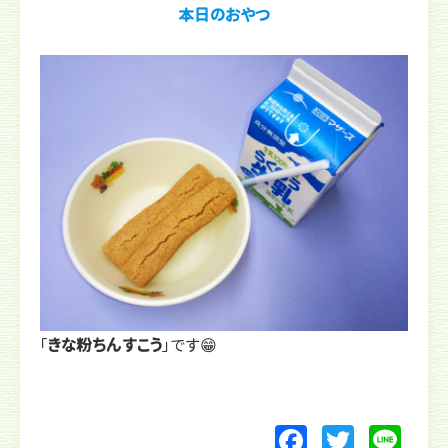
本日のおやつ
「
きな粉ちんすこう
」です😁
F
T
Li