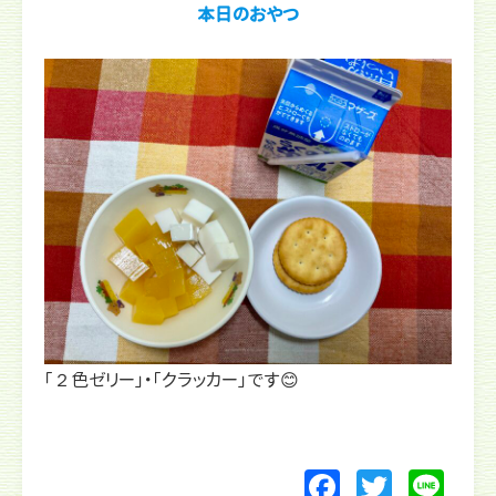
本日のおやつ
「２色ゼリー」・「クラッカー」です😊
F
T
Li