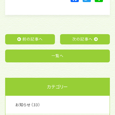
a
w
n
c
itt
e
e
er
b
o
前の記事へ
次の記事へ
o
k
一覧へ
カテゴリー
お知らせ
（33）