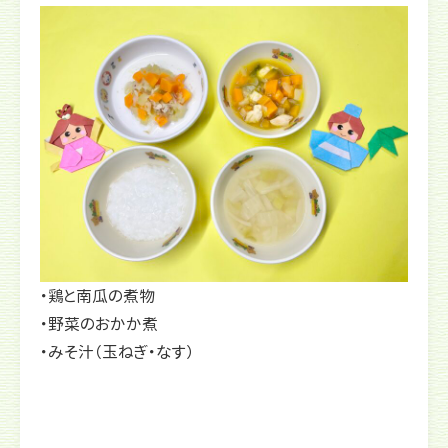
・鶏と南瓜の煮物
・野菜のおかか煮
・みそ汁（玉ねぎ・なす）