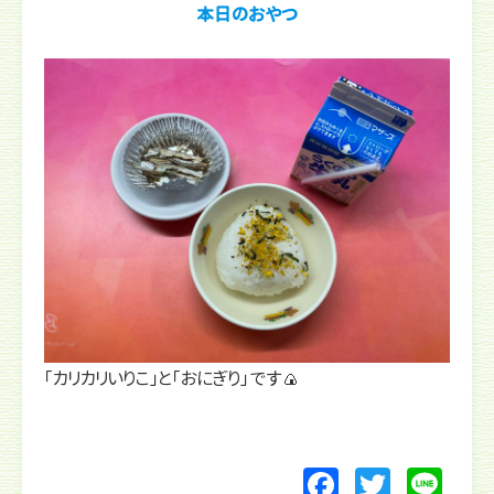
本日のおやつ
「カリカリいりこ」と「おにぎり」です🍙
F
T
Li