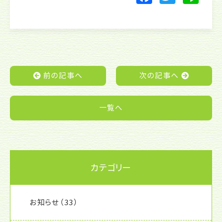
a
w
n
c
itt
e
e
er
b
o
前の記事へ
次の記事へ
o
k
一覧へ
カテゴリー
お知らせ
（33）