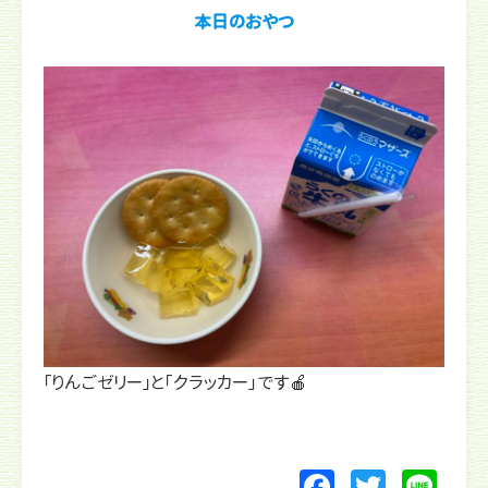
本日のおやつ
「りんごゼリー」と「クラッカー」です🍎
F
T
Li