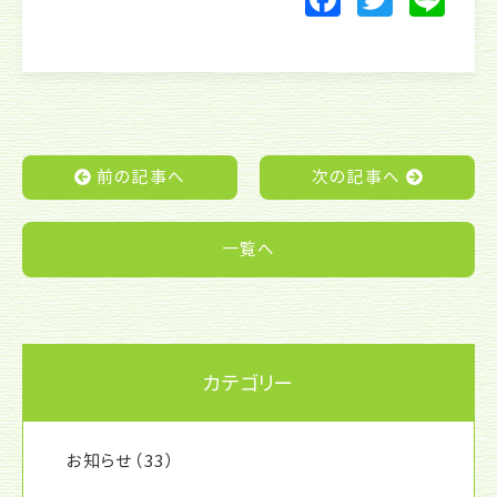
a
w
n
c
itt
e
e
er
b
o
前の記事へ
次の記事へ
o
k
一覧へ
カテゴリー
お知らせ
（33）