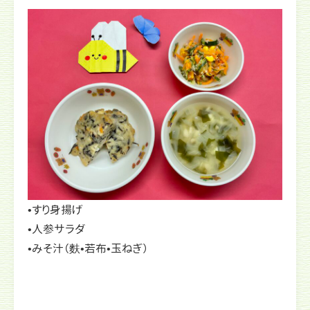
•すり身揚げ
•人参サラダ
•みそ汁（麩•若布•玉ねぎ）