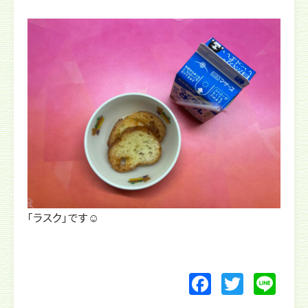
「ラスク」です☺️
F
T
Li
a
w
n