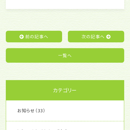
c
itt
e
e
er
b
o
前の記事へ
次の記事へ
o
k
一覧へ
カテゴリー
お知らせ
（33）