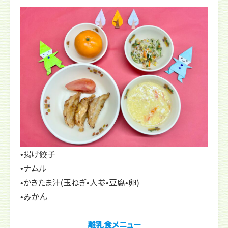
•揚げ餃子
•ナムル
•かきたま汁(玉ねぎ•人参•豆腐•卵)
•みかん
離乳食メニュー