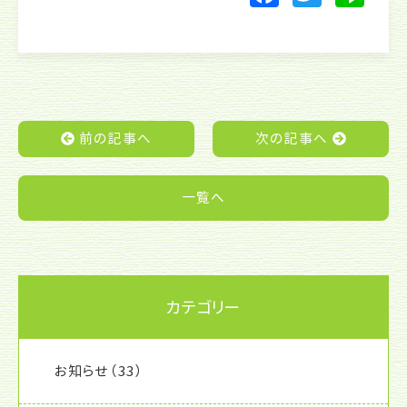
a
w
n
c
itt
e
e
er
b
o
前の記事へ
次の記事へ
o
k
一覧へ
カテゴリー
お知らせ
（33）