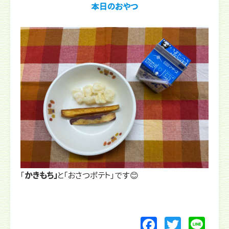
本日のおやつ
「
かきもち」
と「おさつポテト」です😊
F
T
Li