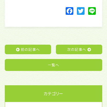
F
T
Li
a
w
n
c
itt
e
e
er
b
o
前の記事へ
次の記事へ
o
k
一覧へ
カテゴリー