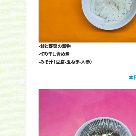
•鮭と野菜の煮物
•切り干し含め煮
•みそ汁（豆腐•玉ねぎ•人参）
本