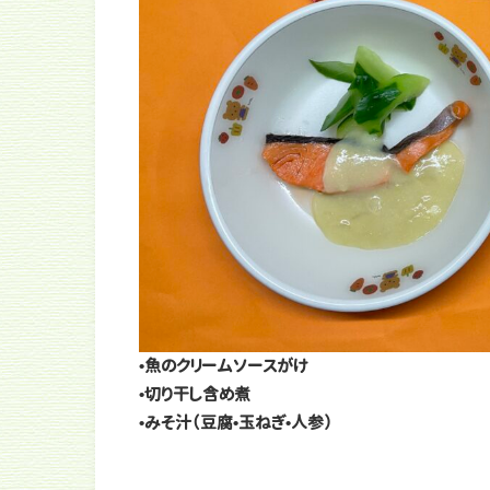
•魚のクリームソースがけ
•切り干し含め煮
•みそ汁（豆腐•玉ねぎ•人参）