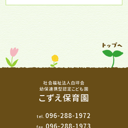
社会福祉法人白坪会
幼保連携型認定こども園
こずえ保育園
096-288-1972
tel.
096-288-1973
fax.