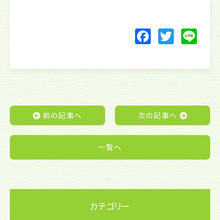
F
T
Li
a
w
n
c
itt
e
e
er
b
o
前の記事へ
次の記事へ
o
k
一覧へ
カテゴリー