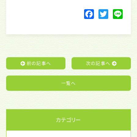
F
T
Li
a
w
n
c
itt
e
e
er
b
o
前の記事へ
次の記事へ
o
k
一覧へ
カテゴリー