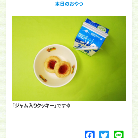
本日のおやつ
「
ジャム入りクッキー
」です🍓
F
T
Li