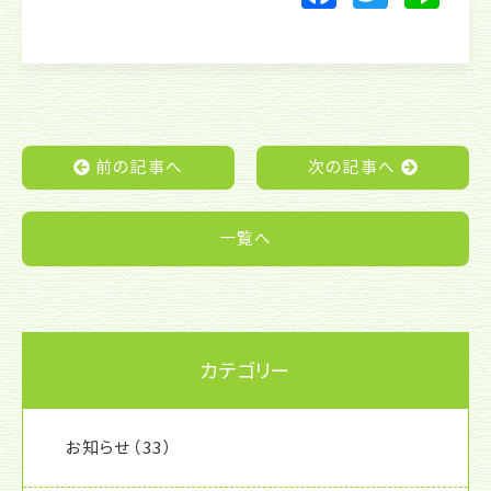
a
w
n
c
itt
e
e
er
b
o
前の記事へ
次の記事へ
o
k
一覧へ
カテゴリー
お知らせ
（33）