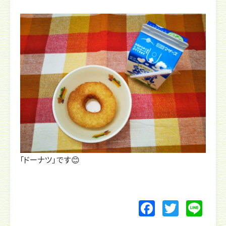
「ドーナツ」です😊
F
T
Li
a
w
n