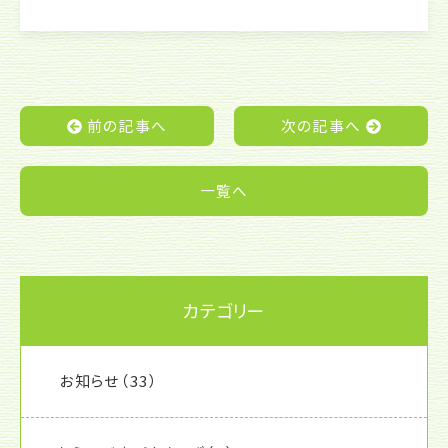
c
itt
e
e
er
b
o
前の記事へ
次の記事へ
o
k
一覧へ
カテゴリー
お知らせ
（33）