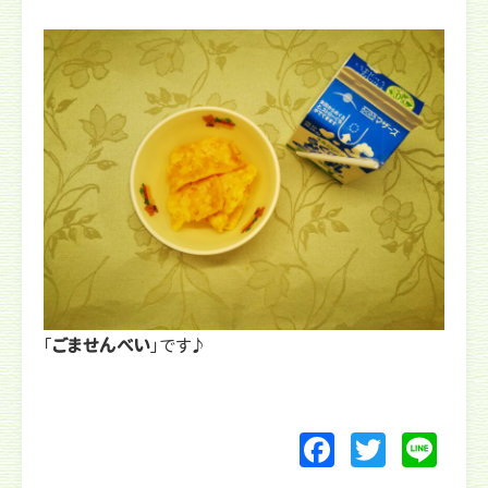
「
ごませんべい
」です♪
F
T
Li
a
w
n