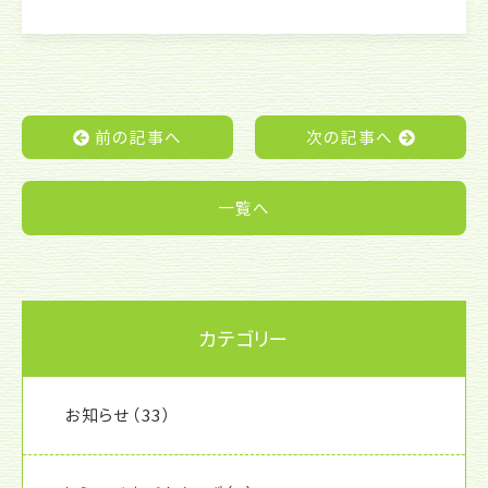
c
itt
e
e
er
b
o
前の記事へ
次の記事へ
o
k
一覧へ
カテゴリー
お知らせ
（33）