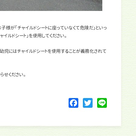
子様が「チャイルドシートに座っていなくて危険だ」といっ
ャイルドシート」を使用してください。
の乳幼児にはチャイルドシートを使用することが義務化されて
らせください。
F
T
Li
a
w
n
c
itt
e
e
er