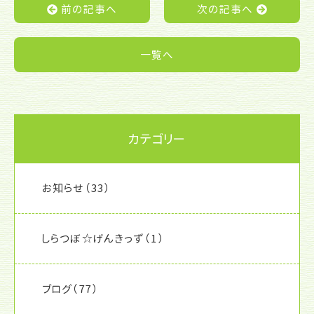
o
前の記事へ
次の記事へ
o
k
一覧へ
カテゴリー
お知らせ
（33）
しらつぼ☆げんきっず
（1）
ブログ
（77）