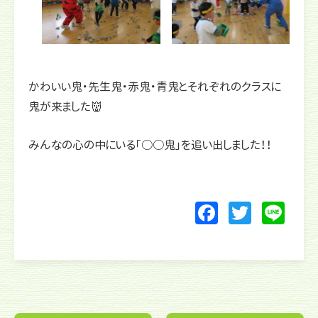
かわいい鬼・先生鬼・赤鬼・青鬼とそれぞれのクラスに
鬼が来ました👹
みんなの心の中にいる「○○鬼」を追い出しました！！
F
T
Li
a
w
n
c
itt
e
e
er
b