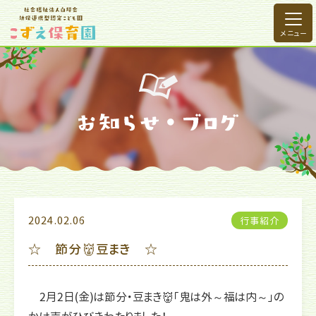
2024.02.06
行事紹介
☆ 節分👹豆まき ☆
2月2日(金)は節分・豆まき👹「鬼は外～福は内～」の